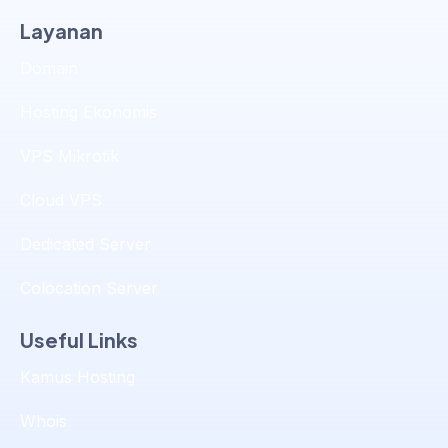
Layanan
Domain
Hosting Ekonomis
VPS Mikrotik
Cloud VPS
Dedicated Server
Colocation Server
Useful Links
Kamus Hosting
Whois