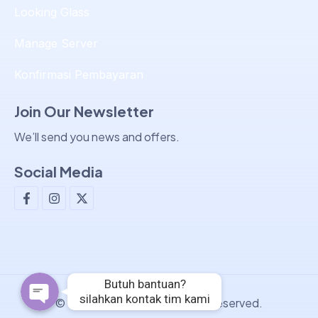
Looking Glass
Manage Server
Konfirmasi Pembayaran
Join Our Newsletter
We’ll send you news and offers.
Tim Support & Sales
Social Media
Tim Billing
FB Messenger
Butuh bantuan?
silahkan kontak tim kami
© Copyright 2024. All Rights Reserved.