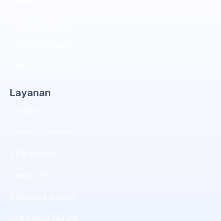
Client Area
Knowledgebase
Affiliate Program
Ketentuan Layanan
Layanan
Domain
Hosting Ekonomis
VPS Mikrotik
Cloud VPS
Dedicated Server
Colocation Server