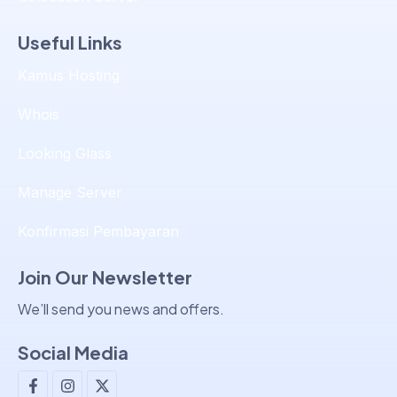
Useful Links
Kamus Hosting
Whois
Looking Glass
Manage Server
Konfirmasi Pembayaran
Join Our Newsletter
We’ll send you news and offers.
Tim Support & Sales
Social Media
Tim Billing