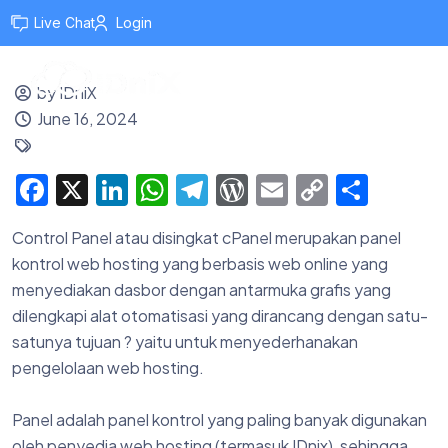
Live Chat
Login
by IDniX
June 16, 2024
Facebook
X
LinkedIn
WhatsApp
Telegram
WordPress
Email
Copy
Shar
Link
Control Panel atau disingkat cPanel merupakan panel
kontrol web hosting yang berbasis web online yang
menyediakan dasbor dengan antarmuka grafis yang
dilengkapi alat otomatisasi yang dirancang dengan satu-
satunya tujuan ? yaitu untuk menyederhanakan
pengelolaan web hosting.
Panel adalah panel kontrol yang paling banyak digunakan
oleh penyedia web hosting (termasuk IDnix), sehingga