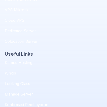
VPS Mikrotik
Cloud VPS
Dedicated Server
Colocation Server
Useful Links
Kamus Hosting
Whois
Looking Glass
Manage Server
Konfirmasi Pembayaran