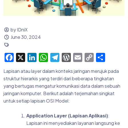
by IDniX
June 30, 2024
Facebook
X
LinkedIn
WhatsApp
Telegram
WordPress
Email
Copy
Shar
Link
Lapisan atau layer dalam konteks jaringan merujuk pada
struktur hierarkis yang terdiri dari beberapa tingkatan
yang bertugas mengatur komunikasi data dalam sebuah
jaringan komputer. Berikut adalah terjemahan singkat
untuk setiap lapisan OSI Model:
Application Layer (Lapisan Aplikasi)
:
Lapisan ini menyediakan layanan langsung ke