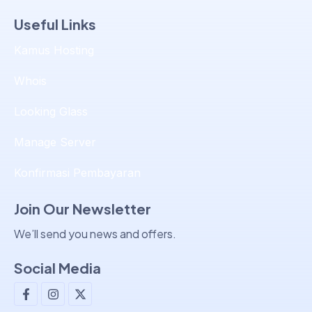
Useful Links
Kamus Hosting
Whois
Looking Glass
Manage Server
Konfirmasi Pembayaran
Join Our Newsletter
We’ll send you news and offers.
Tim Support & Sales
Social Media
Tim Billing