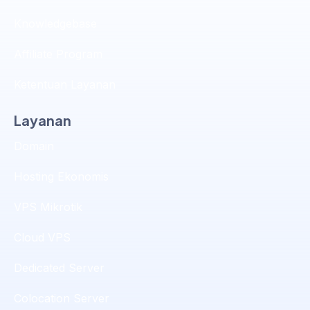
Knowledgebase
Affiliate Program
Ketentuan Layanan
Layanan
Domain
Hosting Ekonomis
VPS Mikrotik
Cloud VPS
Dedicated Server
Colocation Server